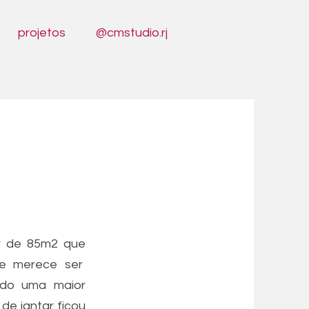
projetos
@cmstudio.rj
r de 85m2 que
ue merece ser
ndo uma maior
de jantar ficou