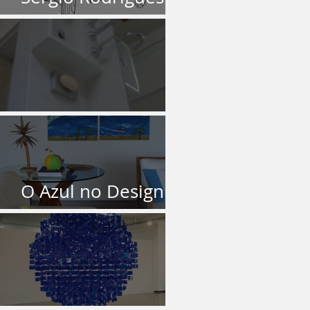
Um ícone brasileiro
O Banheiro
O Azul no Design
de Interiores