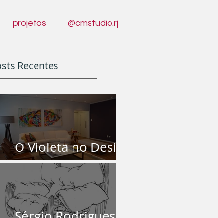
projetos
@cmstudio.rj
sts Recentes
O Violeta no Design
de Interiores
Sérgio Rodrigues |