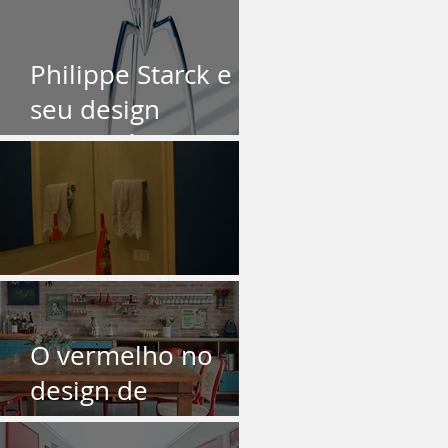
O Azul
Philippe Starck e
seu design
democrático
O Lavabo
O vermelho no
design de
interiores