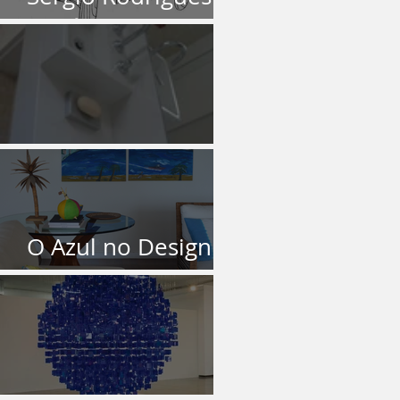
Um ícone brasileiro
O Banheiro
O Azul no Design
de Interiores