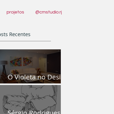
projetos
@cmstudio.rj
sts Recentes
O Violeta no Design
de Interiores
Sérgio Rodrigues |