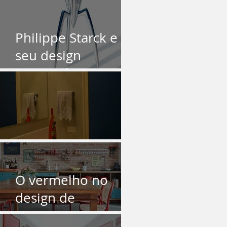
O Azul
Philippe Starck e
seu design
democrático
O Lavabo
O vermelho no
design de
interiores